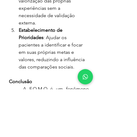
valorização das próprias 
experiências sem a 
necessidade de validação 
externa.
Estabelecimento de 
Prioridades
: Ajudar os 
pacientes a identificar e focar 
em suas próprias metas e 
valores, reduzindo a influência 
das comparações sociais.
Conclusão
	A F.O.M.O é um fenômeno 
contemporâneo intensamente 
ligado ao uso excessivo das redes 
sociais, trazendo desafios 
significativos para a saúde mental. 
No entanto, com conscientização e 
estratégias apropriadas, é possível 