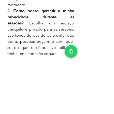
momento.
4. Como posso garantir a minha 
privacidade durante as 
sessões?
 Escolha um espaço 
tranquilo e privado para as sessões, 
use fones de ouvido para evitar que 
outras pessoas ouçam, e certifique-
se de que o dispositivo utilizado 
tenha uma conexão segura.
Conclusão
	O primeiro atendimento on-
line é uma etapa crucial para iniciar 
seu processo terapêutico com 
confiança e clareza. Entender como 
ele funciona, o que esperar e a 
importância do contrato terapêutico 
e do sigilo pode ajudar a aliviar 